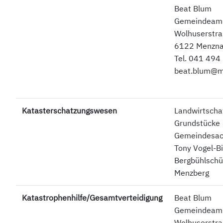
Beat Blum
Gemeindea
Wolhuserstra
6122 Menzn
Tel. 041 494
beat.blum@m
Katasterschatzungswesen
Landwirtschaf
Grundstücke
Gemeindesach
Tony Vogel-Bi
Bergbühlschü
Menzberg
Katastrophenhilfe/Gesamtverteidigung
Beat Blum
Gemeindea
Wolhuserstra