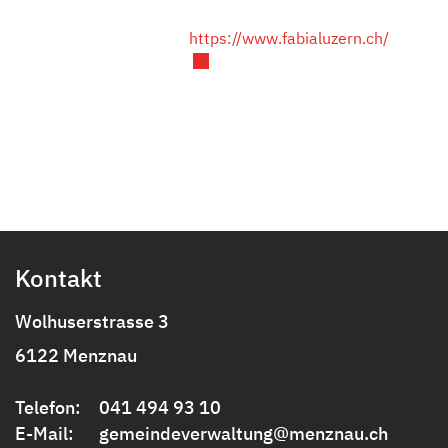
Externer
https://www.fabialuzern.ch/
Fusszeile
Kontakt
Wolhuserstrasse 3
6122 Menznau
Telefon:
041 494 93 10
E-Mail:
gemeindeverwaltung@menznau.ch